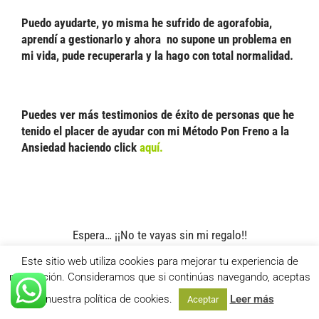
Puedo ayudarte, yo misma he sufrido de agorafobia,
aprendí a gestionarlo y ahora no supone un problema en
mi vida, pude recuperarla y la hago con total normalidad.
Puedes ver más testimonios de éxito de personas que he
tenido el placer de ayudar con mi Método Pon Freno a la
Ansiedad haciendo click
aquí.
Espera… ¡¡No te vayas sin mi regalo!!
Este sitio web utiliza cookies para mejorar tu experiencia de
Descarga Gratis Mi Guía Práctica: “Los Siete Errores que
navegación. Consideramos que si continúas navegando, aceptas
Multiplican tu Ansiedad y cómo evitarlos”
Pincha aquí
para descargarla.
nuestra política de cookies.
Leer más
Aceptar